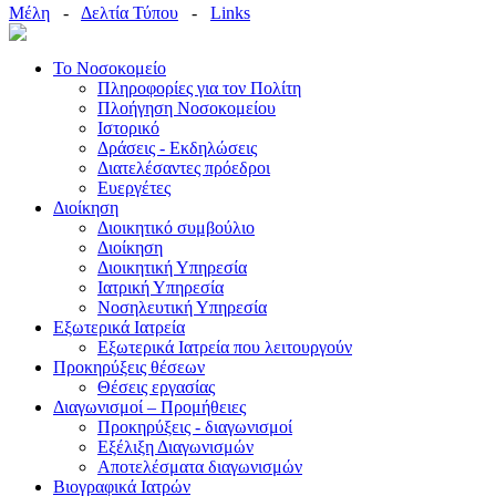
Μέλη
-
Δελτία Τύπου
-
Links
Το Νοσοκομείο
Πληροφορίες για τον Πολίτη
Πλοήγηση Νοσοκομείου
Ιστορικό
Δράσεις - Εκδηλώσεις
Διατελέσαντες πρόεδροι
Ευεργέτες
Διοίκηση
Διοικητικό συμβούλιο
Διοίκηση
Διοικητική Υπηρεσία
Ιατρική Υπηρεσία
Νοσηλευτική Υπηρεσία
Εξωτερικά Ιατρεία
Εξωτερικά Ιατρεία που λειτουργούν
Προκηρύξεις θέσεων
Θέσεις εργασίας
Διαγωνισμοί – Προμήθειες
Προκηρύξεις - διαγωνισμοί
Εξέλιξη Διαγωνισμών
Αποτελέσματα διαγωνισμών
Βιογραφικά Ιατρών